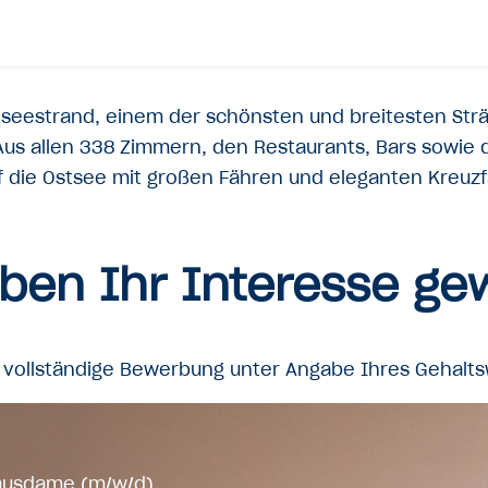
tseestrand, einem der schönsten und breitesten St
e. Aus allen 338 Zimmern, den Restaurants, Bars sowi
uf die Ostsee mit großen Fähren und eleganten Kreuz
ben Ihr Interesse g
d vollständige Bewerbung unter Angabe Ihres Gehalt
ausdame (m/w/d)