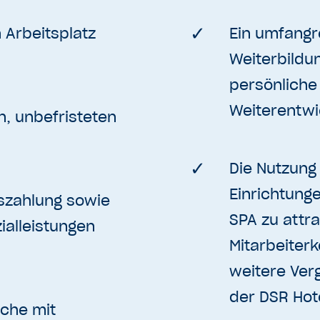
 Arbeitsplatz
Ein umfangr
Weiterbildu
persönliche
Weiterentwi
n, unbefristeten
Die Nutzung
Einrichtung
tszahlung sowie
SPA zu attra
ialleistungen
Mitarbeiter
weitere Ver
der DSR Hot
che mit