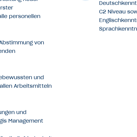
Deutschkenntn
rster
C2 Niveau sow
lle personellen
Englischkennt
Sprachkenntni
e Abstimmung von
enden
nebewussten und
llen Arbeitsmitteln
tungen und
ogis Management