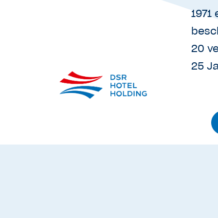
1971 
besc
20 ve
25 J