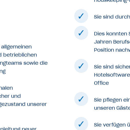
Sie sind durc
Dies konnten 
Jahren Berufs
 allgemeinen
Position nach
 betrieblichen
ingteams sowie die
Sie sind sich
ng
Hotelsoftware
Office
imalen
cher und
Sie pflegen e
egezustand unserer
unseren Gäst
Sie verfügen 
nleitung neuer