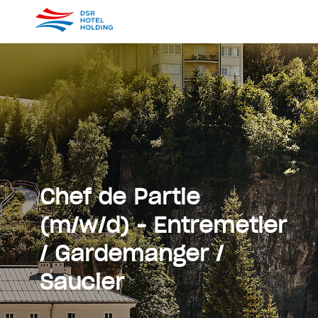
Chef de Partie
(m/w/d) - Entremetier
/ Gardemanger /
Saucier