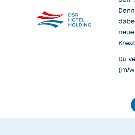
Denn 
dabei
neue
Krea
Du ve
(m/w/