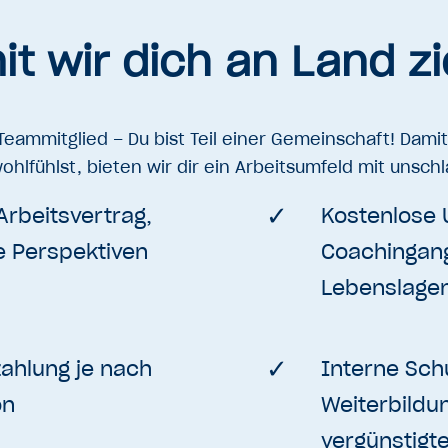
t wir dich an Land z
 Teammitglied – Du bist Teil einer Gemeinschaft! Damit
hlfühlst, bieten wir dir ein Arbeitsumfeld mit unschl
Arbeitsvertrag,
Kostenlose 
ge Perspektiven
Coachingang
Lebenslagen
zahlung je nach
Interne Sch
on
Weiterbildu
vergünstigt