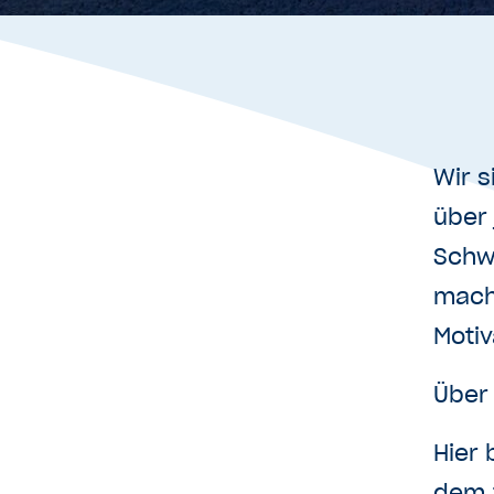
Wir s
über 
Schw
macht
Motiv
Über
Hier 
dem 1