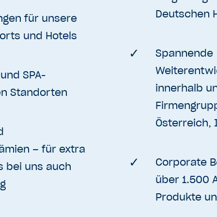
Deutschen 
ngen für unsere
orts und Hotels
Spannende
Weiterentwi
 und SPA-
innerhalb un
en Standorten
Firmengrupp
Österreich, 
d
ämien – für extra
Corporate B
s bei uns auch
über 1.500 
ng
Produkte un