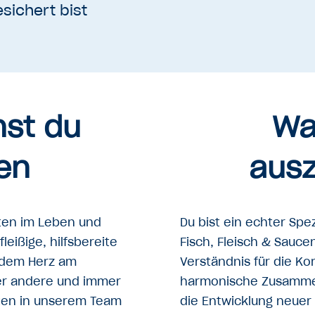
sichert bist
nst du
Wa
en
ausz
ten im Leben und
Du bist ein echter Spez
eißige, hilfsbereite
Fisch, Fleisch & Saucen
t dem Herz am
Verständnis für die K
der andere und immer
harmonische Zusammen
iten in unserem Team
die Entwicklung neuer