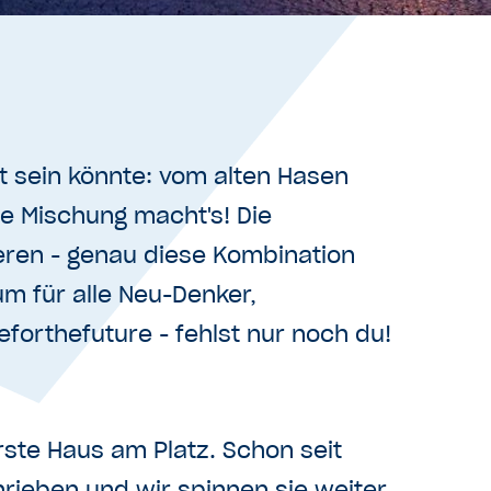
ht sein könnte: vom alten Hasen
ie Mischung macht's! Die
eren - genau diese Kombination
m für alle Neu-Denker,
forthefuture - fehlst nur noch du!
erste Haus am Platz. Schon seit
rieben und wir spinnen sie weiter.