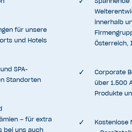
on
Spannende
Weiterentwi
innerhalb un
ngen für unsere
Firmengrupp
orts und Hotels
Österreich, 
 und SPA-
Corporate B
en Standorten
über 1.500 
Produkte un
d
ämien – für extra
Kostenlose 
s bei uns auch