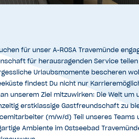
suchen für unser A-ROSA Travemünde engagi
enschaft für herausragenden Service teile
rgessliche Urlaubsmomente bescheren wol
eküste findest Du nicht nur Karrieremögli
 an unserem Ziel mitzuwirken: Die Welt um
hzeitig erstklassige Gastfreundschaft zu b
cemitarbeiter (m/w/d) Teil unseres Teams 
igartige Ambiente im Ostseebad Travemünde