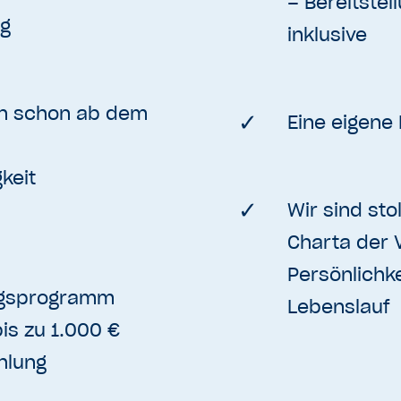
– Bereitstel
ng
inklusive
n schon ab dem
Eine eigene 
keit
Wir sind sto
Charta der V
Persönlichke
ngsprogramm
Lebenslauf
bis zu 1.000 €
hlung