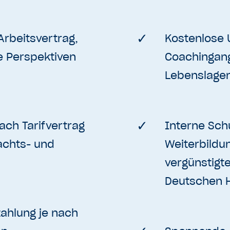
Arbeitsvertrag,
Kostenlose 
ge Perspektiven
Coachingang
Lebenslagen
ach Tarifvertrag
Interne Sch
achts- und
Weiterbildu
vergünstigt
Deutschen 
zahlung je nach