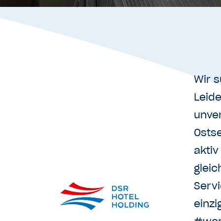
Wir 
Leid
unve
Ostse
aktiv
gleic
Servi
einz