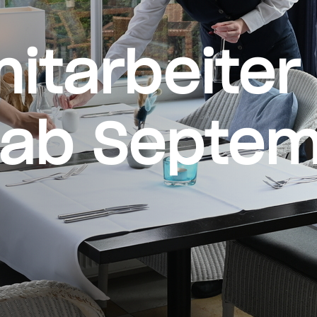
itarbeiter
 ab Septe